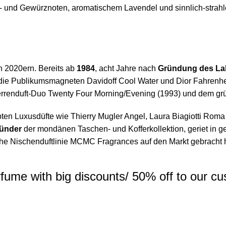
 und Gewürznoten, aromatischem Lavendel und sinnlich-strahl
en 2020ern. Bereits ab
1984
, acht Jahre nach
Gründung des La
 die Publikumsmagneten Davidoff Cool Water und Dior Fahrenhe
Herrenduft-Duo Twenty Four Morning/Evening (1993) und dem grü
ten Luxusdüfte wie Thierry Mugler Angel, Laura Biagiotti Roma 
ründer
der mondänen Taschen- und Kofferkollektion, geriet in g
sche Nischenduftlinie MCMC Fragrances auf den Markt gebracht
rfume with big discounts/ 50% off to our c